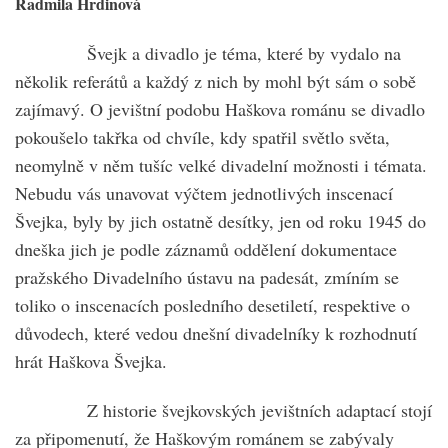
Radmila Hrdinová
Švejk a divadlo je téma, které by vydalo na
několik referátů a každý z nich by mohl být sám o sobě
zajímavý. O jevištní podobu Haškova románu se divadlo
pokoušelo takřka od chvíle, kdy spatřil světlo světa,
neomylně v něm tušíc velké divadelní možnosti i témata.
Nebudu vás unavovat výčtem jednotlivých inscenací
Švejka, byly by jich ostatně desítky, jen od roku 1945 do
dneška jich je podle záznamů oddělení dokumentace
pražského Divadelního ústavu na padesát, zmíním se
toliko o inscenacích posledního desetiletí, respektive o
důvodech, které vedou dnešní divadelníky k rozhodnutí
hrát Haškova Švejka.
Z historie švejkovských jevištních adaptací stojí
za připomenutí, že Haškovým románem se zabývaly