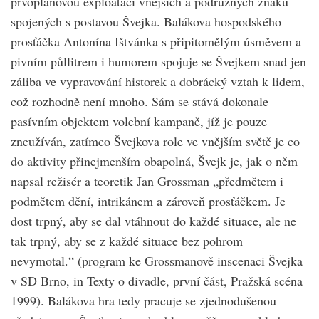
prvoplánovou exploataci vnějších a podružných znaků
spojených s postavou Švejka. Balákova hospodského
prosťáčka Antonína Ištvánka s připitomělým úsměvem a
pivním půllitrem i humorem spojuje se Švejkem snad jen
záliba ve vypravování historek a dobrácký vztah k lidem,
což rozhodně není mnoho. Sám se stává dokonale
pasívním objektem volební kampaně, jíž je pouze
zneužíván, zatímco Švejkova role ve vnějším světě je co
do aktivity přinejmenším obapolná, Švejk je, jak o něm
napsal režisér a teoretik Jan Grossman „předmětem i
podmětem dění, intrikánem a zároveň prosťáčkem. Je
dost trpný, aby se dal vtáhnout do každé situace, ale ne
tak trpný, aby se z každé situace bez pohrom
nevymotal.“ (program ke Grossmanově inscenaci Švejka
v SD Brno, in Texty o divadle, první část, Pražská scéna
1999). Balákova hra tedy pracuje se zjednodušenou