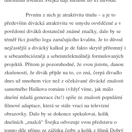
Prvním z nich je atraktivita titulu – a je to
především divácká atraktivita ve smyslu osvědčené a v
povědomí diváků dostatečně známé značky, dalo by se
téměř říci jistého loga zaručujícího kvalitu. Je to důvod
nejčastější a divácký kalkul je de fakto skrytě přítomný i
u sebeambiciózněji a sebeintelektuálněji formulovaných
projektů. Přitom je pozoruhodné, že svou jistotu, danou
zkušeností, že divák přijde na to, co zná, čerpá divadlo
dnes už mnohem více než z očekávané divácké znalosti
samotného Haškova románu (vždyť víme, jak málo
dnešní mladá generace čte!) spíše ze znalosti populární
filmové adaptace, která se stále vrací na televizní
obrazovky. Dalo by se dokonce spekulovat, kolik
dnešních „znalců“ Švejka odvozuje svou představu o
tomto díle přímo ze zážitku četby a kolik z filmů Dobrý