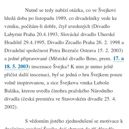
Nutně se tedy nabízí otázka, co ve Švejkovi
hledá doba po listopadu 1989, co divadelníky vede ke
vzniku, počítám-li dobře, čtyř uvedených (Divadlo
Labyrint Praha 20.4.1993, Slovácké divadlo Uherské
Hradiště 29.4.1995, Divadlo Zrcadlo Praha 26. 2. 1998 a
Divadelní společnost Petra Bezruče Ostrava 15. 2. 2003)
17. a
a jedné připravované (Městské divadlo Brno, prem.
18. 5. 2003
) inscenace Švejka? K nim je nutno ještě
přičíst další inscenaci, byť se jedná o hru Švejkem pouze
volně inspirovanou, a sice Švejkova vnuka Luboše
Baláka, kterou uvedla činohra pražského Národního
divadla (česká premiéra ve Stavovském divadle 25. 4.
2002).
S vědomím jistého zjednodušení se motivace k
dnešnímu uvedení Švejka dají shrnout do tří důvodů: