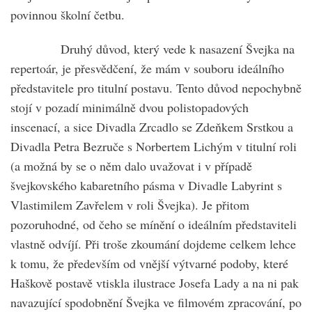
povinnou školní četbu.
Druhý důvod, který vede k nasazení Švejka na
repertoár, je přesvědčení, že mám v souboru ideálního
představitele pro titulní postavu. Tento důvod nepochybně
stojí v pozadí minimálně dvou polistopadových
inscenací, a sice Divadla Zrcadlo se Zdeňkem Srstkou a
Divadla Petra Bezruče s Norbertem Lichým v titulní roli
(a možná by se o něm dalo uvažovat i v případě
švejkovského kabaretního pásma v Divadle Labyrint s
Vlastimilem Zavřelem v roli Švejka). Je přitom
pozoruhodné, od čeho se mínění o ideálním představiteli
vlastně odvíjí. Při troše zkoumání dojdeme celkem lehce
k tomu, že především od vnější výtvarné podoby, které
Haškově postavě vtiskla ilustrace Josefa Lady a na ni pak
navazující spodobnění Švejka ve filmovém zpracování, po