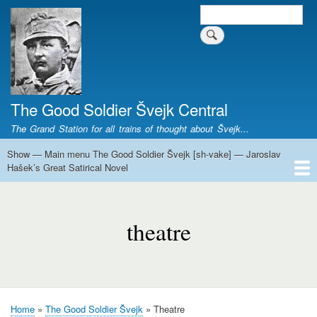
Skip
Search
Search form
to
main
content
The Good Soldier Švejk Central
The Grand Station for all trains of thought about Švejk...
Show — Main menu The Good Soldier Švejk [sh-vake] — Jaroslav
Main
Hašek’s Great Satirical Novel
menu
The
Home
Josef Švejk
Book Versions
Illustrations
Film Versions
Music Versions
Stage Plays
Sculpture
Societal Phenomenon
Analyses
History
The Author
Personal
Good
theatre
Soldier
Švejk
[sh-
vake]
—
Home
The Good Soldier Švejk
Theatre
Jaroslav