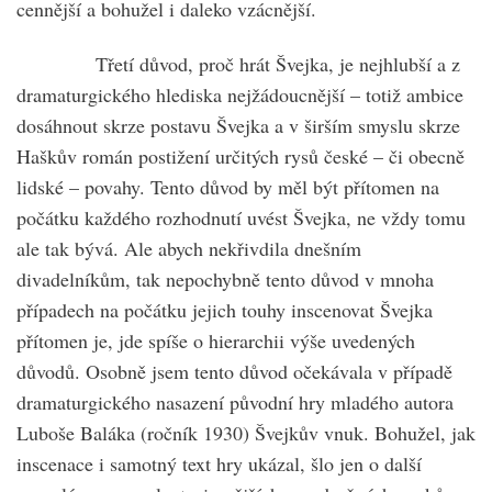
cennější a bohužel i daleko vzácnější.
Třetí důvod, proč hrát Švejka, je nejhlubší a z
dramaturgického hlediska nejžádoucnější – totiž ambice
dosáhnout skrze postavu Švejka a v širším smyslu skrze
Haškův román postižení určitých rysů české – či obecně
lidské – povahy. Tento důvod by měl být přítomen na
počátku každého rozhodnutí uvést Švejka, ne vždy tomu
ale tak bývá. Ale abych nekřivdila dnešním
divadelníkům, tak nepochybně tento důvod v mnoha
případech na počátku jejich touhy inscenovat Švejka
přítomen je, jde spíše o hierarchii výše uvedených
důvodů. Osobně jsem tento důvod očekávala v případě
dramaturgického nasazení původní hry mladého autora
Luboše Baláka (ročník 1930) Švejkův vnuk. Bohužel, jak
inscenace i samotný text hry ukázal, šlo jen o další