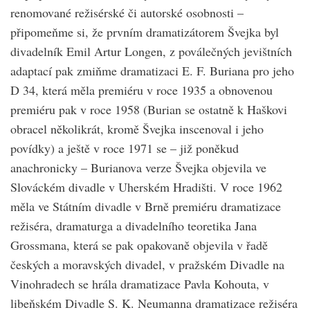
renomované režisérské či autorské osobnosti –
připomeňme si, že prvním dramatizátorem Švejka byl
divadelník Emil Artur Longen, z poválečných jevištních
adaptací pak zmiňme dramatizaci E. F. Buriana pro jeho
D 34, která měla premiéru v roce 1935 a obnovenou
premiéru pak v roce 1958 (Burian se ostatně k Haškovi
obracel několikrát, kromě Švejka inscenoval i jeho
povídky) a ještě v roce 1971 se – již poněkud
anachronicky – Burianova verze Švejka objevila ve
Slováckém divadle v Uherském Hradišti. V roce 1962
měla ve Státním divadle v Brně premiéru dramatizace
režiséra, dramaturga a divadelního teoretika Jana
Grossmana, která se pak opakovaně objevila v řadě
českých a moravských divadel, v pražském Divadle na
Vinohradech se hrála dramatizace Pavla Kohouta, v
libeňském Divadle S. K. Neumanna dramatizace režiséra