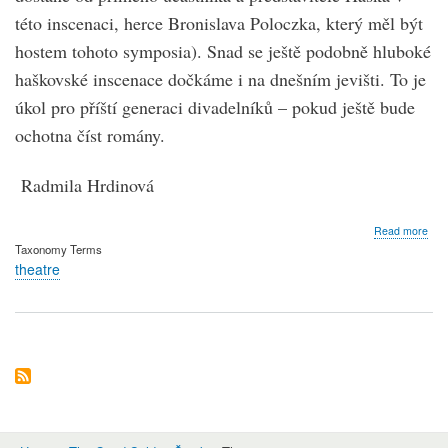
této inscenaci, herce Bronislava Poloczka, který měl být
hostem tohoto symposia). Snad se ještě podobně hluboké
haškovské inscenace dočkáme i na dnešním jevišti. To je
úkol pro příští generaci divadelníků – pokud ještě bude
ochotna číst romány.
Radmila Hrdinová
abo
Read more
Rad
Taxonomy Terms
Hrd
theatre