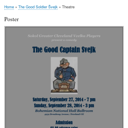
Breadcrumb
Hašek’s
Home
The Good Soldier Švejk
Theatre
Great
Breadcrumb
Satirical
Poster
Novel