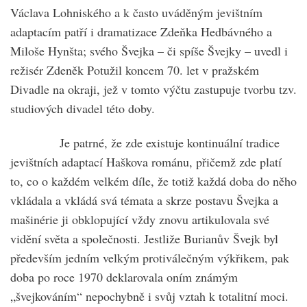
Václava Lohniského a k často uváděným jevištním
adaptacím patří i dramatizace Zdeňka Hedbávného a
Miloše Hynšta; svého Švejka – či spíše Švejky – uvedl i
režisér Zdeněk Potužil koncem 70. let v pražském
Divadle na okraji, jež v tomto výčtu zastupuje tvorbu tzv.
studiových divadel této doby.
Je patrné, že zde existuje kontinuální tradice
jevištních adaptací Haškova románu, přičemž zde platí
to, co o každém velkém díle, že totiž každá doba do něho
vkládala a vkládá svá témata a skrze postavu Švejka a
mašinérie ji obklopující vždy znovu artikulovala své
vidění světa a společnosti. Jestliže Burianův Švejk byl
především jedním velkým protiválečným výkřikem, pak
doba po roce 1970 deklarovala oním známým
„švejkováním“ nepochybně i svůj vztah k totalitní moci.