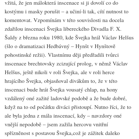
vžitá, že jen málokterá inscenace si ji dovolí co do
kostýmu i masky porušit – a učiní-li tak, cítí nutnost to
komentovat. Vzpomínám v této souvislosti na docela
zdařilou inscenaci Švejka libereckého Divadla F. X.
Šaldy z března roku 1980, kde Švejka hrál Václav Helšus
(šlo o dramatizaci Hedbávný – Hynšt v Hynštově
pohostinské režii). Vlastnímu ději předřadili tvůrci
inscenace brechtovsky zcizující prolog, v němž Václav
Helšus, ještě nikoli v roli Švejka, ale v roli herce
hrajícího Švejka, objasňoval divákům to, že v této
inscenaci bude hrát Švejka vousatý chlap, na hony
vzdálený oné zažité ladovské podobě a že bude dobré,
když na to od počátku diváci přistoupí. Nutno říci, že to
ale byla jedna z mála inscenací, kdy – navzdory oné
vnější nepodobě – jsem zažila hercovu vnitřní
spřízněnost s postavou Švejka,což je zážitek daleko