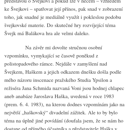
představou o Švejkovi a pokud lze v něčem – vzhledem
ke Švejkovi – spatřovat její přínos, pak snad v zobrazení
toho, jak snadné je mediálně využít i pokleslou podobu
švejkovské materie. Do skutečné hry rozvíjející téma
Švejk má Balákova hra ale velmi daleko.
Na závěr mi dovolte stručnou osobní
vzpomínku, vymykající se časově poněkud z
polistopadového rámce. Nejdále v zamyšlení nad
Švejkem, Haškem a jejich odkazem dnešku došla podle
mého názoru inscenace pražského Studia Ypsilon a
režiséra Jana Schmida nazvaná Voni jsou hodnej chlapec
aneb anabáze Jaroslava Haška, uvedená v roce 1983
(prem. 6. 4. 1983), na kterou dodnes vzpomínám jako na
největší „haškovský“ divadelní zážitek. Ale to by bylo
téma na úplně jiné povídání (doufala jsem, že se nám ho
dostane od přímého účastníka a představitele Haška v