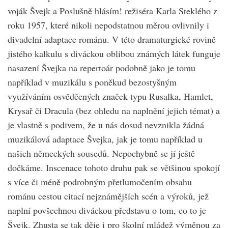
voják Švejk a Poslušně hlásím! režiséra Karla Steklého z
roku 1957, které nikoli nepodstatnou měrou ovlivnily i
divadelní adaptace románu. V této dramaturgické rovině
jistého kalkulu s diváckou oblibou známých látek funguje
nasazení Švejka na repertoár podobně jako je tomu
například v muzikálu s poněkud bezostyšným
využíváním osvědčených značek typu Rusalka, Hamlet,
Krysař či Dracula (bez ohledu na naplnění jejich témat) a
je vlastně s podivem, že u nás dosud nevznikla žádná
muzikálová adaptace Švejka, jak je tomu například u
našich německých sousedů. Nepochybně se jí ještě
dočkáme. Inscenace tohoto druhu pak se většinou spokojí
s více či méně podrobným přetlumočením obsahu
románu cestou citací nejznámějších scén a výroků, jež
naplní povšechnou diváckou představu o tom, co to je
Švejk. Zhusta se tak děje i pro školní mládež výměnou za