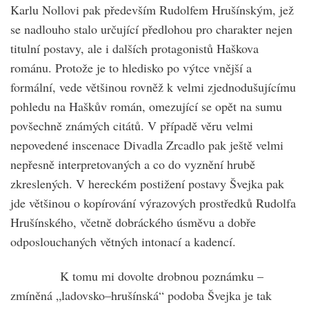
Karlu Nollovi pak především Rudolfem Hrušínským, jež
se nadlouho stalo určující předlohou pro charakter nejen
titulní postavy, ale i dalších protagonistů Haškova
románu. Protože je to hledisko po výtce vnější a
formální, vede většinou rovněž k velmi zjednodušujícímu
pohledu na Haškův román, omezující se opět na sumu
povšechně známých citátů. V případě věru velmi
nepovedené inscenace Divadla Zrcadlo pak ještě velmi
nepřesně interpretovaných a co do vyznění hrubě
zkreslených. V hereckém postižení postavy Švejka pak
jde většinou o kopírování výrazových prostředků Rudolfa
Hrušínského, včetně dobráckého úsměvu a dobře
odposlouchaných větných intonací a kadencí.
K tomu mi dovolte drobnou poznámku –
zmíněná „ladovsko–hrušínská“ podoba Švejka je tak