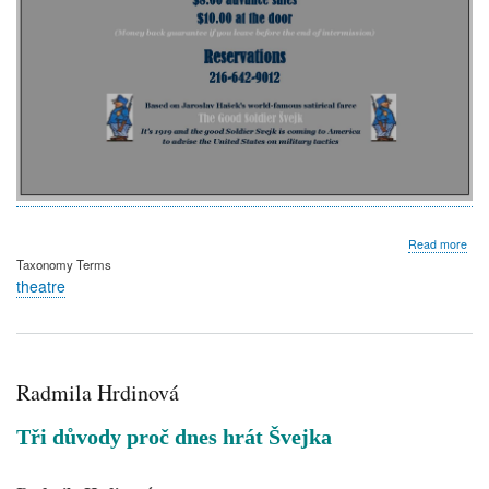
abo
Read more
Pos
Taxonomy Terms
theatre
Radmila Hrdinová
Tři důvody proč dnes hrát Švejka