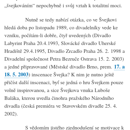
„švejkováním“ nepochybně i svůj vztah k totalitní moci.
Nutně se tedy nabízí otázka, co ve Švejkovi
hledá doba po listopadu 1989, co divadelníky vede ke
vzniku, počítám-li dobře, čtyř uvedených (Divadlo
Labyrint Praha 20.4.1993, Slovácké divadlo Uherské
Hradiště 29.4.1995, Divadlo Zrcadlo Praha 26. 2. 1998 a
Divadelní společnost Petra Bezruče Ostrava 15. 2. 2003)
17. a
a jedné připravované (Městské divadlo Brno, prem.
18. 5. 2003
) inscenace Švejka? K nim je nutno ještě
přičíst další inscenaci, byť se jedná o hru Švejkem pouze
volně inspirovanou, a sice Švejkova vnuka Luboše
Baláka, kterou uvedla činohra pražského Národního
divadla (česká premiéra ve Stavovském divadle 25. 4.
2002).
S vědomím jistého zjednodušení se motivace k