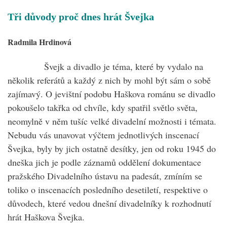
Tři důvody proč dnes hrát Švejka
Radmila Hrdinová
Švejk a divadlo je téma, které by vydalo na
několik referátů a každý z nich by mohl být sám o sobě
zajímavý. O jevištní podobu Haškova románu se divadlo
pokoušelo takřka od chvíle, kdy spatřil světlo světa,
neomylně v něm tušíc velké divadelní možnosti i témata.
Nebudu vás unavovat výčtem jednotlivých inscenací
Švejka, byly by jich ostatně desítky, jen od roku 1945 do
dneška jich je podle záznamů oddělení dokumentace
pražského Divadelního ústavu na padesát, zmíním se
toliko o inscenacích posledního desetiletí, respektive o
důvodech, které vedou dnešní divadelníky k rozhodnutí
hrát Haškova Švejka.