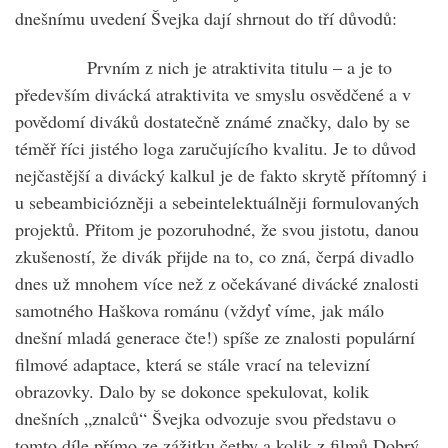
dnešnímu uvedení Švejka dají shrnout do tří důvodů:
Prvním z nich je atraktivita titulu – a je to
především divácká atraktivita ve smyslu osvědčené a v
povědomí diváků dostatečně známé značky, dalo by se
téměř říci jistého loga zaručujícího kvalitu. Je to důvod
nejčastější a divácký kalkul je de fakto skrytě přítomný i
u sebeambiciózněji a sebeintelektuálněji formulovaných
projektů. Přitom je pozoruhodné, že svou jistotu, danou
zkušeností, že divák přijde na to, co zná, čerpá divadlo
dnes už mnohem více než z očekávané divácké znalosti
samotného Haškova románu (vždyť víme, jak málo
dnešní mladá generace čte!) spíše ze znalosti populární
filmové adaptace, která se stále vrací na televizní
obrazovky. Dalo by se dokonce spekulovat, kolik
dnešních „znalců“ Švejka odvozuje svou představu o
tomto díle přímo ze zážitku četby a kolik z filmů Dobrý