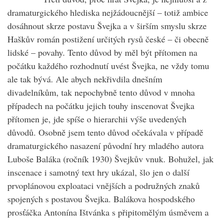
dramaturgického hlediska nejžádoucnější – totiž ambice
dosáhnout skrze postavu Švejka a v širším smyslu skrze
Haškův román postižení určitých rysů české – či obecně
lidské – povahy. Tento důvod by měl být přítomen na
počátku každého rozhodnutí uvést Švejka, ne vždy tomu
ale tak bývá. Ale abych nekřivdila dnešním
divadelníkům, tak nepochybně tento důvod v mnoha
případech na počátku jejich touhy inscenovat Švejka
přítomen je, jde spíše o hierarchii výše uvedených
důvodů. Osobně jsem tento důvod očekávala v případě
dramaturgického nasazení původní hry mladého autora
Luboše Baláka (ročník 1930) Švejkův vnuk. Bohužel, jak
inscenace i samotný text hry ukázal, šlo jen o další
prvoplánovou exploataci vnějších a podružných znaků
spojených s postavou Švejka. Balákova hospodského
prosťáčka Antonína Ištvánka s připitomělým úsměvem a