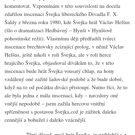
komentovat. Vzpomínám v této souvislosti na docela
zdařilou inscenaci Švejka libereckého Divadla F. X.
Šaldy z března roku 1980, kde Švejka hrál Václav Helšus
(šlo o dramatizaci Hedbávný – Hynšt v Hynštově
pohostinské režii). Vlastnímu ději předřadili tvůrci
inscenace brechtovsky zcizující prolog, v němž Václav
Helšus, ještě nikoli v roli Švejka, ale v roli herce
hrajícího Švejka, objasňoval divákům to, že v této
inscenaci bude hrát Švejka vousatý chlap, na hony
vzdálený oné zažité ladovské podobě a že bude dobré,
když na to od počátku diváci přistoupí. Nutno říci, že to
ale byla jedna z mála inscenací, kdy – navzdory oné
vnější nepodobě – jsem zažila hercovu vnitřní
spřízněnost s postavou Švejka,což je zážitek daleko
cennější a bohužel i daleko vzácnější.
Třetí důvod, proč hrát Švejka, je nejhlubší a z