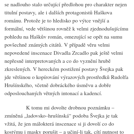
se nadlouho stalo určující předlohou pro charakter nejen
titulní postavy, ale i dalších protagonistů Haškova
románu. Protože je to hledisko po výtce vnější a
formální, vede většinou rovněž k velmi zjednodušujícímu
pohledu na Haškův román, omezující se opět na sumu
povšechně známých citátů. V případě věru velmi
nepovedené inscenace Divadla Zrcadlo pak ještě velmi
nepřesně interpretovaných a co do vyznění hrubě
zkreslených. V hereckém postižení postavy Švejka pak
jde většinou o kopírování výrazových prostředků Rudolfa
Hrušínského, včetně dobráckého úsměvu a dobře
odposlouchaných větných intonací a kadencí.
K tomu mi dovolte drobnou poznámku –
zmíněná „ladovsko–hrušínská“ podoba Švejka je tak
vžitá, že jen málokterá inscenace si ji dovolí co do
kostýmu i masky porušit – a učiní-li tak, cítí nutnost to