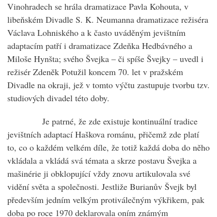
Vinohradech se hrála dramatizace Pavla Kohouta, v
libeňském Divadle S. K. Neumanna dramatizace režiséra
Václava Lohniského a k často uváděným jevištním
adaptacím patří i dramatizace Zdeňka Hedbávného a
Miloše Hynšta; svého Švejka – či spíše Švejky – uvedl i
režisér Zdeněk Potužil koncem 70. let v pražském
Divadle na okraji, jež v tomto výčtu zastupuje tvorbu tzv.
studiových divadel této doby.
Je patrné, že zde existuje kontinuální tradice
jevištních adaptací Haškova románu, přičemž zde platí
to, co o každém velkém díle, že totiž každá doba do něho
vkládala a vkládá svá témata a skrze postavu Švejka a
mašinérie ji obklopující vždy znovu artikulovala své
vidění světa a společnosti. Jestliže Burianův Švejk byl
především jedním velkým protiválečným výkřikem, pak
doba po roce 1970 deklarovala oním známým