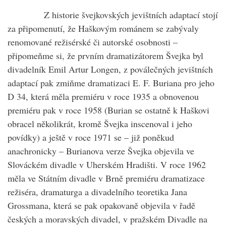
Z historie švejkovských jevištních adaptací stojí
za připomenutí, že Haškovým románem se zabývaly
renomované režisérské či autorské osobnosti –
připomeňme si, že prvním dramatizátorem Švejka byl
divadelník Emil Artur Longen, z poválečných jevištních
adaptací pak zmiňme dramatizaci E. F. Buriana pro jeho
D 34, která měla premiéru v roce 1935 a obnovenou
premiéru pak v roce 1958 (Burian se ostatně k Haškovi
obracel několikrát, kromě Švejka inscenoval i jeho
povídky) a ještě v roce 1971 se – již poněkud
anachronicky – Burianova verze Švejka objevila ve
Slováckém divadle v Uherském Hradišti. V roce 1962
měla ve Státním divadle v Brně premiéru dramatizace
režiséra, dramaturga a divadelního teoretika Jana
Grossmana, která se pak opakovaně objevila v řadě
českých a moravských divadel, v pražském Divadle na