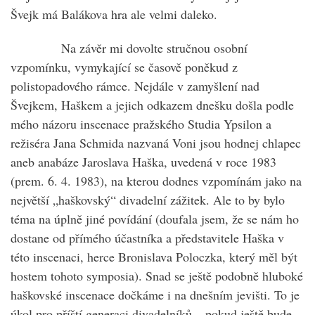
Švejk má Balákova hra ale velmi daleko.
Na závěr mi dovolte stručnou osobní
vzpomínku, vymykající se časově poněkud z
polistopadového rámce. Nejdále v zamyšlení nad
Švejkem, Haškem a jejich odkazem dnešku došla podle
mého názoru inscenace pražského Studia Ypsilon a
režiséra Jana Schmida nazvaná Voni jsou hodnej chlapec
aneb anabáze Jaroslava Haška, uvedená v roce 1983
(prem. 6. 4. 1983), na kterou dodnes vzpomínám jako na
největší „haškovský“ divadelní zážitek. Ale to by bylo
téma na úplně jiné povídání (doufala jsem, že se nám ho
dostane od přímého účastníka a představitele Haška v
této inscenaci, herce Bronislava Poloczka, který měl být
hostem tohoto symposia). Snad se ještě podobně hluboké
haškovské inscenace dočkáme i na dnešním jevišti. To je
úkol pro příští generaci divadelníků – pokud ještě bude