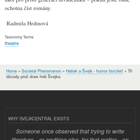
ochotna číst romány.
Radmila Hrdinová
Taxonomy Terms
theatre
Home
Societal Phenomenon
Hašek a Švejk - humor tisíciletí
Tři
Breadcrumb
důvody proč dnes hrát Švejka
WHY SVEJKCENTRAL EXISTS
Someone once observed that trying to write
literature—or anything else, for that matter—on