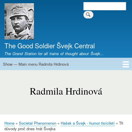
Skip
Search
Search form
to
main
content
The Good Soldier Švejk Central
The Grand Station for all trains of thought about Švejk...
Show — Main menu Radmila Hrdinová
Main
menu
Home
Josef Švejk
Book Versions
Illustrations
Film Versions
Music Versions
Stage Plays
Sculpture
Societal Phenomenon
Analyses
History
The Author
Personal
Radmila
Hrdinová
Radmila Hrdinová
Home
Societal Phenomenon
Hašek a Švejk - humor tisíciletí
Tři
Breadcrumb
důvody proč dnes hrát Švejka