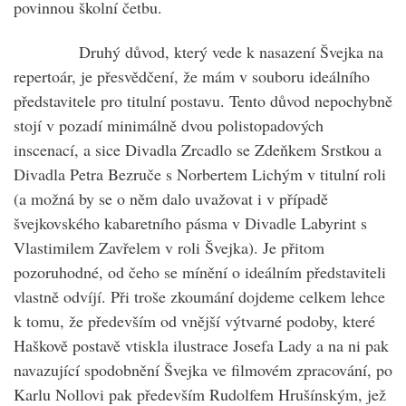
povinnou školní četbu.
Druhý důvod, který vede k nasazení Švejka na
repertoár, je přesvědčení, že mám v souboru ideálního
představitele pro titulní postavu. Tento důvod nepochybně
stojí v pozadí minimálně dvou polistopadových
inscenací, a sice Divadla Zrcadlo se Zdeňkem Srstkou a
Divadla Petra Bezruče s Norbertem Lichým v titulní roli
(a možná by se o něm dalo uvažovat i v případě
švejkovského kabaretního pásma v Divadle Labyrint s
Vlastimilem Zavřelem v roli Švejka). Je přitom
pozoruhodné, od čeho se mínění o ideálním představiteli
vlastně odvíjí. Při troše zkoumání dojdeme celkem lehce
k tomu, že především od vnější výtvarné podoby, které
Haškově postavě vtiskla ilustrace Josefa Lady a na ni pak
navazující spodobnění Švejka ve filmovém zpracování, po
Karlu Nollovi pak především Rudolfem Hrušínským, jež