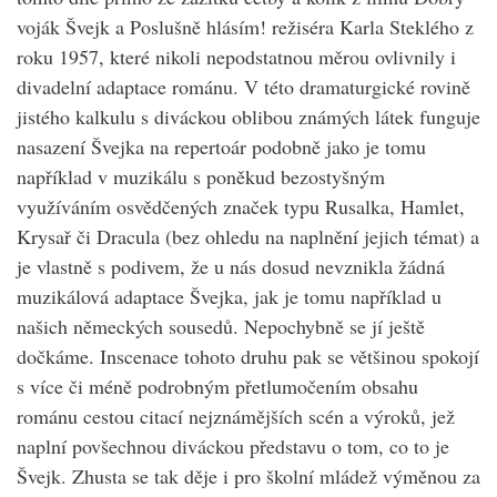
voják Švejk a Poslušně hlásím! režiséra Karla Steklého z
roku 1957, které nikoli nepodstatnou měrou ovlivnily i
divadelní adaptace románu. V této dramaturgické rovině
jistého kalkulu s diváckou oblibou známých látek funguje
nasazení Švejka na repertoár podobně jako je tomu
například v muzikálu s poněkud bezostyšným
využíváním osvědčených značek typu Rusalka, Hamlet,
Krysař či Dracula (bez ohledu na naplnění jejich témat) a
je vlastně s podivem, že u nás dosud nevznikla žádná
muzikálová adaptace Švejka, jak je tomu například u
našich německých sousedů. Nepochybně se jí ještě
dočkáme. Inscenace tohoto druhu pak se většinou spokojí
s více či méně podrobným přetlumočením obsahu
románu cestou citací nejznámějších scén a výroků, jež
naplní povšechnou diváckou představu o tom, co to je
Švejk. Zhusta se tak děje i pro školní mládež výměnou za