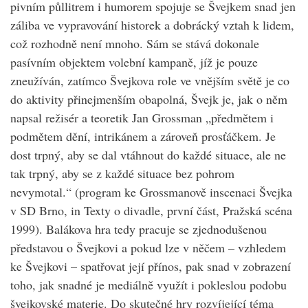
pivním půllitrem i humorem spojuje se Švejkem snad jen
záliba ve vypravování historek a dobrácký vztah k lidem,
což rozhodně není mnoho. Sám se stává dokonale
pasívním objektem volební kampaně, jíž je pouze
zneužíván, zatímco Švejkova role ve vnějším světě je co
do aktivity přinejmenším obapolná, Švejk je, jak o něm
napsal režisér a teoretik Jan Grossman „předmětem i
podmětem dění, intrikánem a zároveň prosťáčkem. Je
dost trpný, aby se dal vtáhnout do každé situace, ale ne
tak trpný, aby se z každé situace bez pohrom
nevymotal.“ (program ke Grossmanově inscenaci Švejka
v SD Brno, in Texty o divadle, první část, Pražská scéna
1999). Balákova hra tedy pracuje se zjednodušenou
představou o Švejkovi a pokud lze v něčem – vzhledem
ke Švejkovi – spatřovat její přínos, pak snad v zobrazení
toho, jak snadné je mediálně využít i pokleslou podobu
švejkovské materie. Do skutečné hry rozvíjející téma